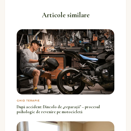
Articole similare
GHID TERAPIE
După accident: Dincolo de „reparații" – procesul
psihologic de revenire pe motocicletă