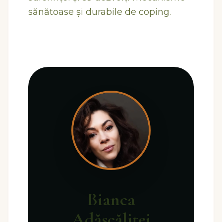
sănătoase și durabile de coping.
Bianca
Adăscăliței