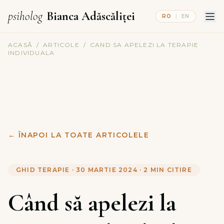
psiholog
Bianca Adăscăliței
RO
|
EN
ACASĂ
/
ARTICOLE
/
CAND SA APELEZI LA TERAPIE
INDIVIDUALA
←
ÎNAPOI LA TOATE ARTICOLELE
GHID TERAPIE
·
30 MARTIE 2024
·
2
MIN CITIRE
Când să apelezi la