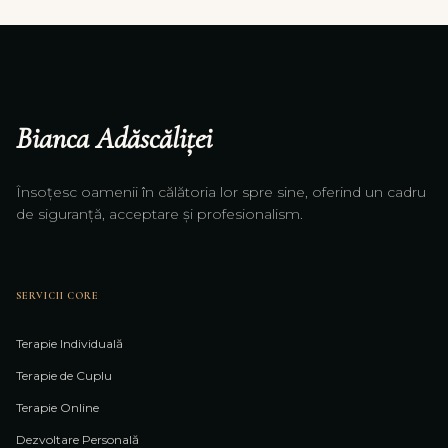
Bianca Adăscăliței
Însoțesc oamenii în călătoria lor spre sine, oferind un cadru
de siguranță, acceptare și profesionalism.
SERVICII CORE
Terapie Individuală
Terapie de Cuplu
Terapie Online
Dezvoltare Personală